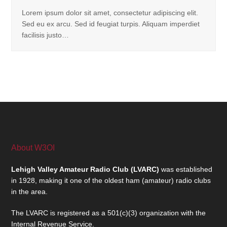
Lorem ipsum dolor sit amet, consectetur adipiscing elit.
Sed eu ex arcu. Sed id feugiat turpis. Aliquam imperdiet
facilisis justo…
About W3OI
Lehigh Valley Amateur Radio Club (LVARC)
was established
in 1928, making it one of the oldest ham (amateur) radio clubs
in the area.
The LVARC is registered as a 501(c)(3) organization with the
Internal Revenue Service.